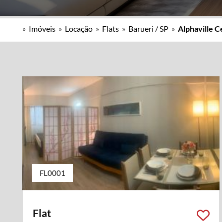
»
Imóveis
»
Locação
»
Flats
»
Barueri / SP
»
Alphaville C
FL0001
Flat