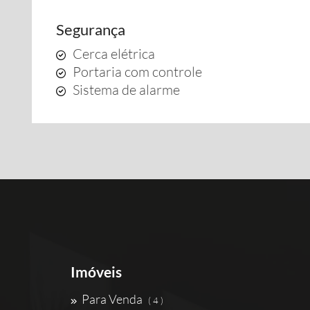
Segurança
Cerca elétrica
Portaria com controle
Sistema de alarme
Imóveis
Para Venda
( 4 )