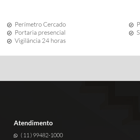
Perímetro Cercado
P
Portaria presencial
S
Vigilância 24 horas
Atendimento
( 11 ) 99482-1000