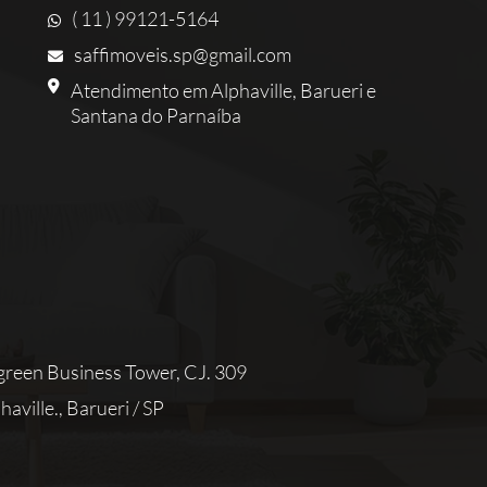
( 11 ) 99121-5164
saffimoveis.sp@gmail.com
Atendimento em Alphaville, Barueri e
Santana do Parnaíba
reen Business Tower, CJ. 309
aville., Barueri / SP